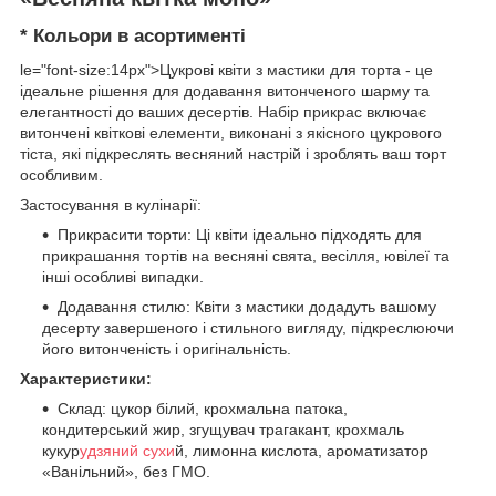
* Кольори в асортименті
le="font-size:14px">Цукрові квіти з мастики для торта - це
ідеальне рішення для додавання витонченого шарму та
елегантності до ваших десертів. Набір прикрас включає
витончені квіткові елементи, виконані з якісного цукрового
тіста, які підкреслять весняний настрій і зроблять ваш торт
особливим.
Застосування в кулінарії:
Прикрасити торти: Ці квіти ідеально підходять для
прикрашання тортів на весняні свята, весілля, ювілеї та
інші особливі випадки.
Додавання стилю: Квіти з мастики додадуть вашому
десерту завершеного і стильного вигляду, підкреслюючи
його витонченість і оригінальність.
Характеристики:
Склад: цукор білий, крохмальна патока,
кондитерський жир, згущувач трагакант, крохмаль
кукур
удзяний сухи
й, лимонна кислота, ароматизатор
«Ванільний», без ГМО.