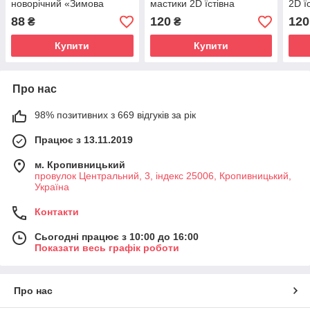
новорічний «Зимова
мастики 2D їстівна
2D ї
казка»
прикраса для торта
торт
88
120
120
₴
₴
Купити
Купити
Про нас
98% позитивних з 669 відгуків за рік
Працює з 13.11.2019
м. Кропивницький
провулок Центральний, 3, індекс 25006, Кропивницький,
Україна
Контакти
Сьогодні працює з 10:00 до 16:00
Показати весь графік роботи
Про нас