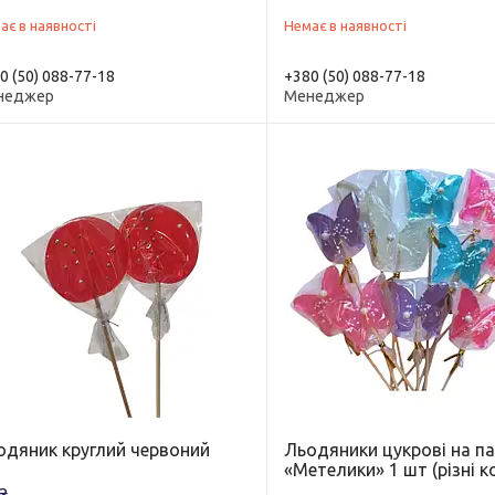
ає в наявності
Немає в наявності
0 (50) 088-77-18
+380 (50) 088-77-18
неджер
Менеджер
одяник круглий червоний
Льодяники цукрові на п
«Метелики» 1 шт (різні к