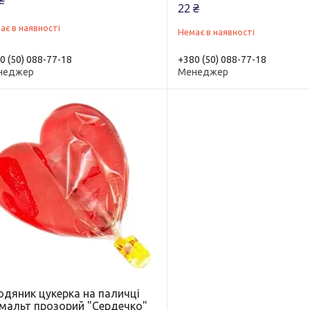
₴
22 ₴
ає в наявності
Немає в наявності
0 (50) 088-77-18
+380 (50) 088-77-18
неджер
Менеджер
одяник цукерка на паличці
омальт прозорий "Сердечко"