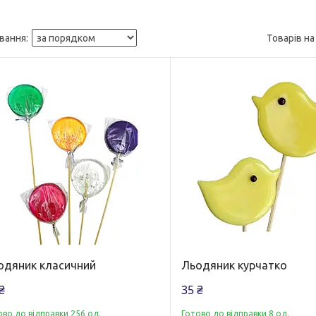
одяник класичний
Льодяник курчатко
₴
35 ₴
ово до відправки 256 од.
Готово до відправки 8 од.