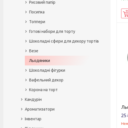
Рисовий папір
Посипка
Топпери
Готові набори для торту
Шоколадні сфери для декору тортів
Безе
Льодяники
Шоколадні фігурки
Вафельний декор
Корона на торт
Кандурін
Ль
Ароматизатори
25 
Інвентар
Нем