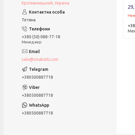
Кропивницький, Україна
29,
Нем
Тетяна
+38
Ме
+380 (50) 088-77-18
Менеджер
sale@smakotti.com
+380500887718
+380500887718
+380500887718