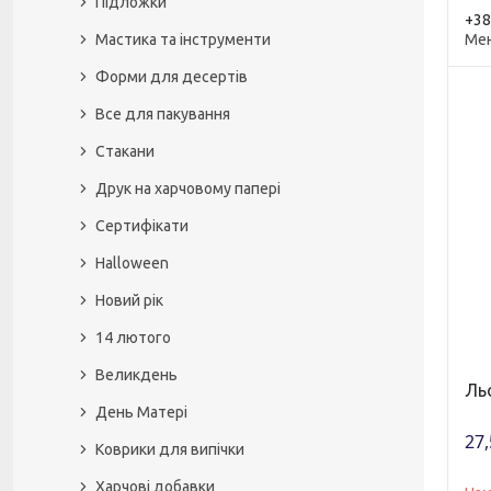
Підложки
+38
Ме
Мастика та інструменти
Форми для десертів
Все для пакування
Стакани
Друк на харчовому папері
Сертифікати
Halloween
Новий рік
14 лютого
Великдень
Ль
День Матері
27,
Коврики для випічки
Харчові добавки