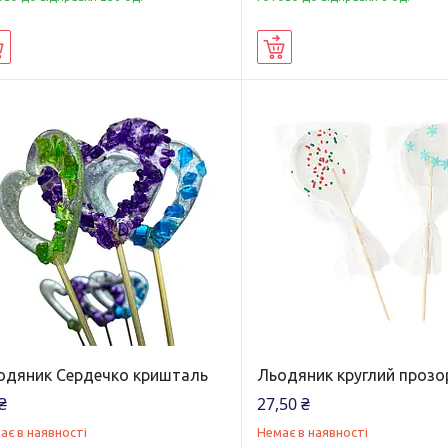
Купити
Купити
одяник Сердечко кришталь
Льодяник круглий прозо
₴
27,50 ₴
ає в наявності
Немає в наявності