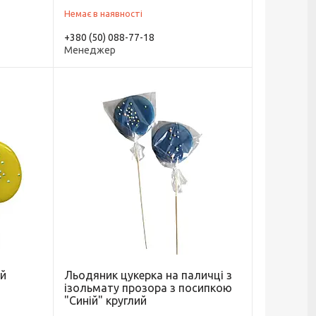
Немає в наявності
+380 (50) 088-77-18
Менеджер
ий
Льодяник цукерка на паличці з
ізольмату прозора з посипкою
"Синій" круглий