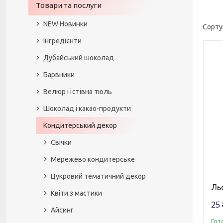
Товари та послуги
NEW Новинки
Інгредієнти
Дубайський шоколад
Барвники
Велюр і їстівна тюль
Шоколад і какао-продукти
Кондитерський декор
Свічки
Мережево кондитерське
Цукровий тематичний декор
Ль
Квіти з мастики
25 
Айсинг
Гот