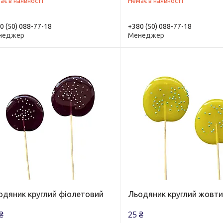
ає в наявності
Немає в наявності
0 (50) 088-77-18
+380 (50) 088-77-18
неджер
Менеджер
одяник круглий фіолетовий
Льодяник круглий жовт
₴
25 ₴