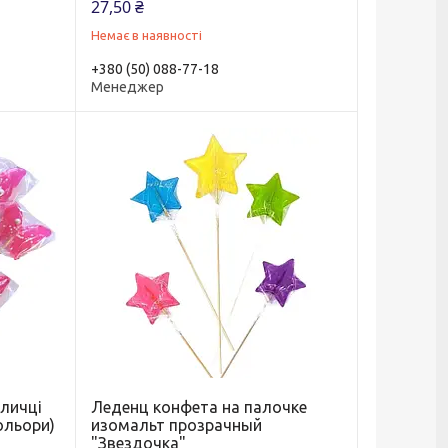
27,50 ₴
Немає в наявності
+380 (50) 088-77-18
Менеджер
аличці
Леденц конфета на палочке
ольори)
изомальт прозрачный
"Звездочка"