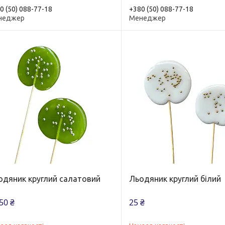
0 (50) 088-77-18
+380 (50) 088-77-18
неджер
Менеджер
одяник круглий салатовий
Льодяник круглий білий
50 ₴
25 ₴