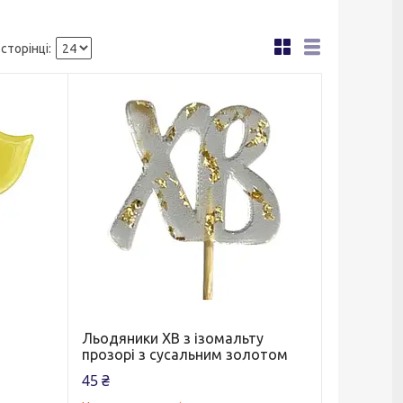
Льодяники ХВ з ізомальту
прозорі з сусальним золотом
45 ₴