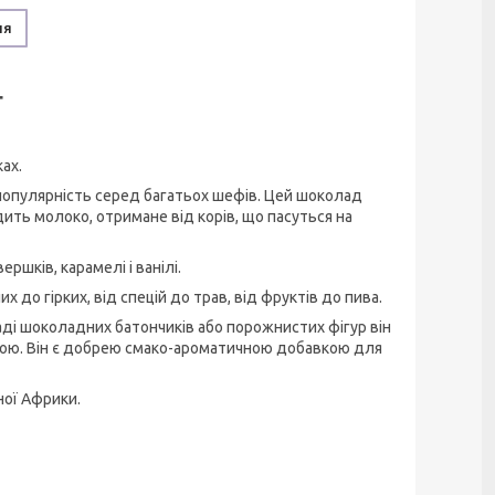
ня
г
ах.
 популярність серед багатьох шефів. Цей шоколад
ить молоко, отримане від корів, що пасуться на
ршків, карамелі і ванілі.
 до гірких, від спецій до трав, від фруктів до пива.
аді шоколадних батончиків або порожнистих фігур він
рою. Він є добрею смако-ароматичною добавкою для
ної Африки.