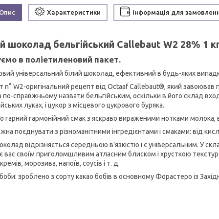
Опис
Характеристики
Інформація для замовлен
й шоколад бельгійський Callebaut W2 28% 1 к
ємо в поліетиленовий пакет.
овий універсальний білий шоколад, ефективний в будь-яких випадк
т n° W2-оригінальний рецепт від Octaaf Callebaut®, який завоював
 по-справжньому назвати бельгійським, оскільки в його склад вход
йських луках, і цукор з місцевого цукрового буряка.
о гарний гармонійний смак з яскраво вираженими нотками молока, ве
на поєднувати з різноманітними інгредієнтами і смаками: від кислих
околад відрізняється середньою в'язкістю і є універсальним. У скл
є вас своїм приголомшливим атласним блиском і хрусткою тексту
 кремів, морозива, напоїв, соусів і т. д.
 боби: зроблено з сорту какао бобів в основному Форастеро із Захід