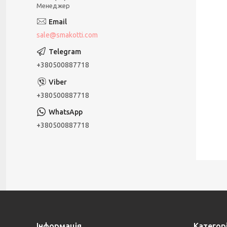
Менеджер
sale@smakotti.com
+380500887718
+380500887718
+380500887718
Інформація
Категорі