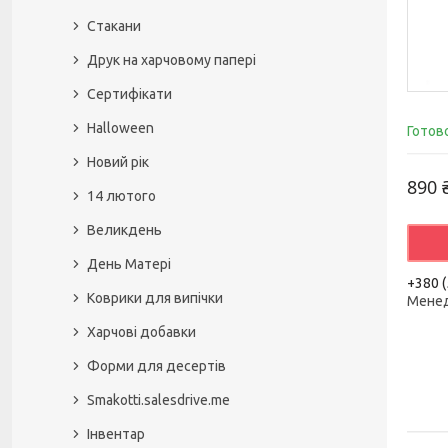
Стакани
Друк на харчовому папері
Сертифікати
Halloween
Готов
Новий рік
890 
14 лютого
Великдень
День Матері
+380 (
Коврики для випічки
Мене
Харчові добавки
Форми для десертів
Smakotti.salesdrive.me
Інвентар