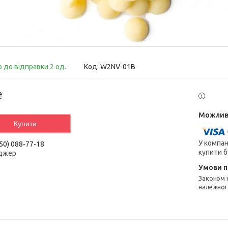
о до відправки 2 од.
Код:
W2NV-01B
₴
Купити
У компан
50) 088-77-18
купити б
джер
Законом не передбачено повернення та обмін даного товару
належної