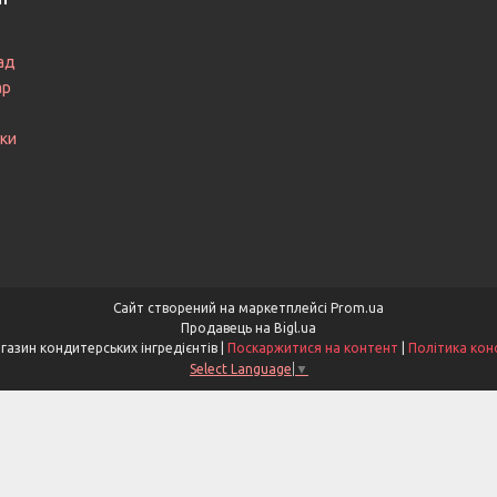
ад
ар
ки
Сайт створений на маркетплейсі
Prom.ua
Продавець на Bigl.ua
Smakotti - Магазин кондитерських інгредієнтів |
Поскаржитися на контент
|
Політика кон
Select Language
▼