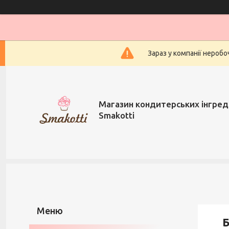
Зараз у компанії нероб
Магазин кондитерських інгред
Smakotti
Б