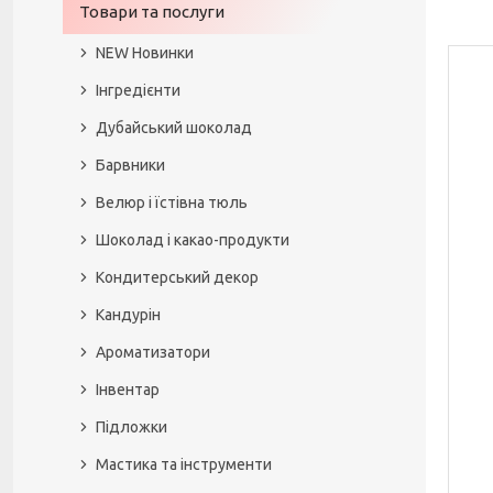
Товари та послуги
NEW Новинки
Інгредієнти
Дубайський шоколад
Барвники
Велюр і їстівна тюль
Шоколад і какао-продукти
Кондитерський декор
Кандурін
Ароматизатори
Інвентар
Підложки
Мастика та інструменти