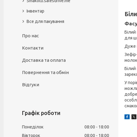
Smakotti.salesdrive.me
Інвентар
Біли
Все для пакування
Фасу
Білий
Про нас
для ш
Дуже 
Контакти
Зефір
Доставка та оплата
молок
Білий
Повернення та обмін
зарек
У пор
Відгуки
можли
добре
особл
смако
Графік роботи
Понеділок
08:00
18:00
Вівторок
08:00
18:00