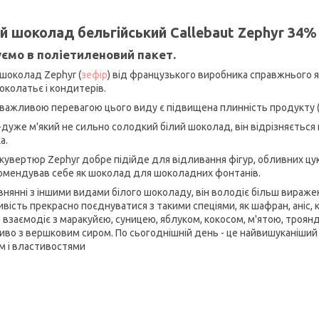
й шоколад бельгійський Callebaut Zephyr 34% 
ємо в поліетиленовий пакет.
 шоколад Zephyr (
зефір
) від французького виробника справжнього як
околатьє і кондитерів.
важливою перевагою цього виду є підвищена плинність продукту (5
-дуже м'який не сильно солодкий білий шоколад, він відрізняєтьс
а.
 кувертюр Zephyr добре підійде для відливання фігур, обливних цу
омендував себе як шоколад для шоколадних фонтанів.
івнянні з іншими видами білого шоколаду, він володіє більш вира
вість прекрасно поєднуватися з такими спеціями, як шафран, аніс, к
 взаємодіє з маракуйєю, суницею, яблуком, кокосом, м'ятою, троя
иво з вершковим сиром. По сьогоднішній день - це найвишуканіший
м і властивостями