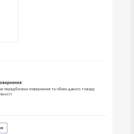
 якості
ня