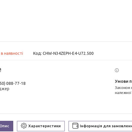
 в наявності
Код:
CHW-N34ZEPH-E4-U72.500
₴
50) 088-77-18
Законом не передбачено повернення та обмін даного товару
джер
належної
Опис
Характеристики
Інформація для замовлен