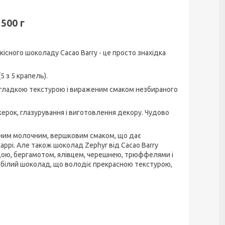
500 г
існого шоколаду Cacao Barry - це просто знахідка
 з 5 крапель).
я гладкою текстурою і вираженим смаком незбираного
керок, глазурування і виготовлення декору. Чудово
женим молочним, вершковим смаком, що дає
аррі. Але також шоколад Zephyr від Cacao Barry
ндою, бергамотом, ялівцем, черешнею, трюффелями і
 білий шоколад, що володіє прекрасною текстурою,