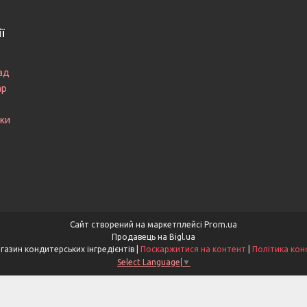
ї
ад
ар
ки
Сайт створений на маркетплейсі
Prom.ua
Продавець на Bigl.ua
Smakotti - Магазин кондитерських інгредієнтів |
Поскаржитися на контент
|
Політика кон
Select Language
▼