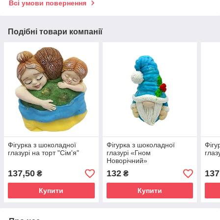
Всі умови повернення
Подібні товари компанії
Фігурка з шоколадної
Фігурка з шоколадної
Фігу
глазурі на торт "Сім'я"
глазурі «Гном
глаз
Новорічний»
кондитерський декор 7,5*3
137,50
132
137
₴
₴
см
Купити
Купити