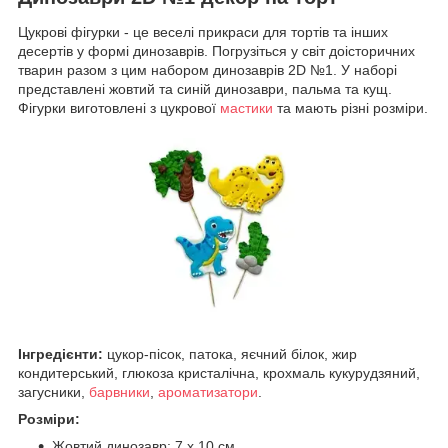
Цукрові фігурки - це веселі прикраси для тортів та інших
десертів у формі динозаврів. Погрузіться у світ доісторичних
тварин разом з цим набором динозаврів 2D №1. У наборі
представлені жовтий та синій динозаври, пальма та кущ.
Фігурки виготовлені з цукрової
мастики
та мають різні розміри.
Інгредієнти:
цукор-пісок, патока, яєчний білок, жир
кондитерський, глюкоза кристалічна, крохмаль кукурудзяний,
загусники,
барвники
,
ароматизатори
.
Розміри:
Жовтий динозавр: 7 х 10 см