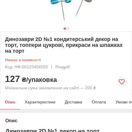
Динозаври 2D №1 кондитерський декор на
торт, топпери цукрові, прикраси на шпажках
на торт
Немає в наявності
Код: НФ-00123456555
Роздріб
127
₴/упаковка
Мінімальна сума замовлення на сайті — 200 ₴
Опис
Характеристики
Доставка
Оплата
Умови п
Опис
Динозаври 2D №1 декор на торт