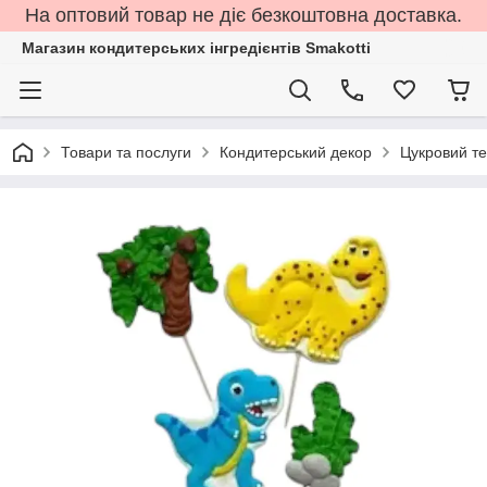
На оптовий товар не діє безкоштовна доставка.
Магазин кондитерських інгредієнтів Smakotti
Товари та послуги
Кондитерський декор
Цукровий т