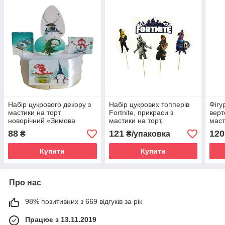
Набір цукрового декору з
Набір цукрових топперів
Фігу
мастики на торт
Fortnite, прикраси з
верт
новорічний «Зимова
мастики на торт,
маст
казка»
кондитерський декор
прик
88
121
120
₴
₴/упаковка
Купити
Купити
Про нас
98% позитивних з 669 відгуків за рік
Працює з 13.11.2019