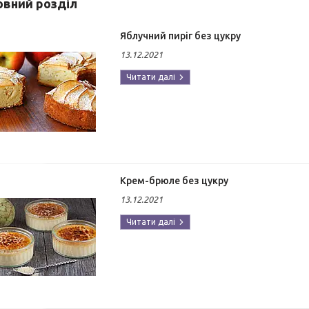
новний розділ
Яблучний пиріг без цукру
13.12.2021
Крем-брюле без цукру
13.12.2021