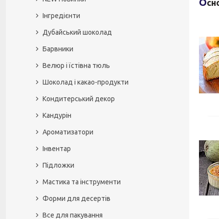
Ос
Інгредієнти
Дубайський шоколад
Барвники
Велюр і їстівна тюль
Шоколад і какао-продукти
Кондитерський декор
Кандурін
Ароматизатори
Інвентар
Підложки
Мастика та інструменти
Форми для десертів
Все для пакування