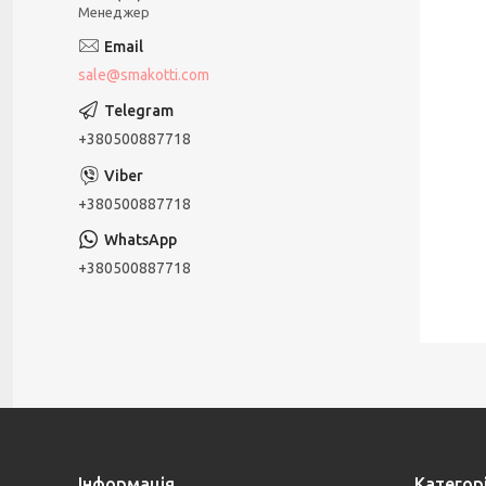
Менеджер
sale@smakotti.com
+380500887718
+380500887718
+380500887718
Інформація
Категорі