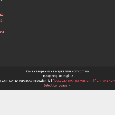
ад
ар
ки
Сайт створений на маркетплейсі
Prom.ua
Продавець на Bigl.ua
Smakotti - Магазин кондитерських інгредієнтів |
Поскаржитися на контент
|
Політика кон
Select Language
▼