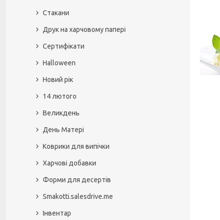
Стакани
Друк на харчовому папері
Сертифікати
Halloween
Новий рік
14 лютого
Великдень
День Матері
Коврики для випічки
Харчові добавки
Форми для десертів
Smakotti.salesdrive.me
Інвентар